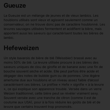
Gueuze
La Gueuze est un mélange de jeunes et de vieux lambics. Les
houblons utilisés sont vieux et agissent seulement comme un
conservateur, on ne trouve donc pas de caractère houblonné. Les
levures sauvages utilisées fermentent et acidifient la bière, mais
apportent aussi les saveurs qui caractérisent toutes les bières de
lambic.
Hefeweizen
Un style bavarois de bière de blé (Weissbier) brassé avec au
moins 50% de blé. La levure utilisée procure à ces bières des
saveurs uniques de clou de girofle et de banane avec une fin de
bouche souvent sèche et acide. Elle peut parfois être acide et
dégager des notes de bubble gum ou de pommes. Une légère
amertume due aux houblons et un niveau assez faible d’alcool
caractérisent ces bières. Le préfixe « Hefe » signifie « à la levure
», ce qui explique son apparence trouble. Versée dans un verre
Weizen traditionnel, cette bière peut se révéler vraiment sexy.
Souvent versée avec une tranche de citron (comme il est de
coutume aux USA), pour à la fois réduire les goûts de blé et de
levure que certains trouvent trop prononcés.