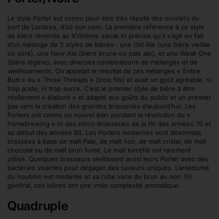
Le style Porter est connu pour être très réputé des ouvriers du
port de Londres, d’où son nom. La première référence à ce style
de bière remonte au XVIIIème siècle et précise qu’il s’agit en fait
d’un mélange de 3 styles de bières : une Old Ale (une bière vieillie
ou sûre), une New Ale (bière brune ou pale ale), et une Weak One
(bière légère), avec diverses combinaisons de mélanges et de
vieillissements. On appelait le résultat de ces mélanges « Entire
Butt » ou « Three Threads » (trois fils) et avait un goût agréable, ni
trop acide, ni trop sucré. C’est le premier style de bière à être
réellement « élaboré » et adapté aux goûts du public et un premier
pas vers la création des grandes brasseries d’aujourd’hui. Les
Porters ont connu un nouvel élan pendant la révolution du «
homebrewing » et des micro-brasseries de la fin des années 70 et
au début des années 80. Les Porters modernes sont désormais
brassées à base de malt Pale, de malt noir, de malt cristal, de malt
chocolat ou de malt brun fumé. Le malt torréfié est rarement
utilisé. Quelques brasseurs vieillissent aussi leurs Porter avec des
bactéries vivantes pour dégager des saveurs uniques. L’amertume
du houblon est modérée et sa robe varie du brun au noir. En
général, ces bières ont une vraie complexité aromatique.
Quadruple