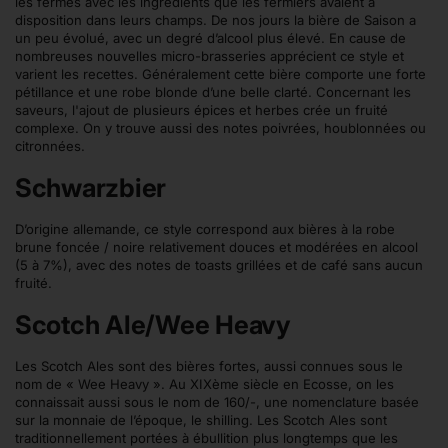
les fermes avec les ingrédients que les fermiers avaient à
disposition dans leurs champs. De nos jours la bière de Saison a
un peu évolué, avec un degré d’alcool plus élevé. En cause de
nombreuses nouvelles micro-brasseries apprécient ce style et
varient les recettes. Généralement cette bière comporte une forte
pétillance et une robe blonde d’une belle clarté. Concernant les
saveurs, l'ajout de plusieurs épices et herbes crée un fruité
complexe. On y trouve aussi des notes poivrées, houblonnées ou
citronnées.
Schwarzbier
D’origine allemande, ce style correspond aux bières à la robe
brune foncée / noire relativement douces et modérées en alcool
(5 à 7%), avec des notes de toasts grillées et de café sans aucun
fruité.
Scotch Ale/Wee Heavy
Les Scotch Ales sont des bières fortes, aussi connues sous le
nom de « Wee Heavy ». Au XIXème siècle en Ecosse, on les
connaissait aussi sous le nom de 160/-, une nomenclature basée
sur la monnaie de l’époque, le shilling. Les Scotch Ales sont
traditionnellement portées à ébullition plus longtemps que les