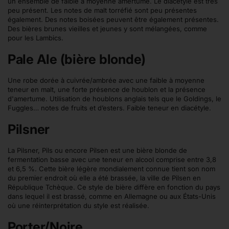
un ensemble de faible à moyenne amertume. Le diacétyle est très
peu présent. Les notes de malt torréfié sont peu présentes
également. Des notes boisées peuvent être également présentes.
Des bières brunes vieilles et jeunes y sont mélangées, comme
pour les Lambics.
Pale Ale (bière blonde)
Une robe dorée à cuivrée/ambrée avec une faible à moyenne
teneur en malt, une forte présence de houblon et la présence
d'amertume. Utilisation de houblons anglais tels que le Goldings, le
Fuggles… notes de fruits et d’esters. Faible teneur en diacétyle.
Pilsner
La Pilsner, Pils ou encore Pilsen est une bière blonde de
fermentation basse avec une teneur en alcool comprise entre 3,8
et 6,5 %. Cette bière légère mondialement connue tient son nom
du premier endroit où elle a été brassée, la ville de Pilsen en
République Tchèque. Ce style de bière diffère en fonction du pays
dans lequel il est brassé, comme en Allemagne ou aux États-Unis
où une réinterprétation du style est réalisée.
Porter/Noire