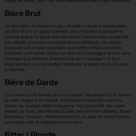
légère en alcool, avec une forte pétillance et des notes citronnées.
Bière Brut
Un des styles de bières les plus récents et les plus intéressants,
la bière Brut a un grand potentiel dans l’industrie brassicole et
pourrait gagner sa place dans les bières hybrides haut de gamme
très bientôt. Brassées principalement en Belgique, ces bières
subissent une longue maturation avant d’être mises à la vente.
Certaines sont même vieillies en cave en Champagne et sont alors
soumises à la méthode champenoise du « remuage » et du «
dégorgement » qui permettent d’atténuer le dépôt de levure dans
la bouteille.
Bière de Garde
D’une robe dorée foncée à brune cuivrée. Moyenne à forte saveur
de malt. Légère à mi-corsée. Amertume houblonnée moyenne.
Saveur de houblon faible à moyenne. Peut présenter des notes
d’ester, de fruits. Des levures à Lager peuvent être utilisées. Notes
terreuses, vineuses. Traditionnellement, un style de bière français
qui bonifie avec le vieillissement en cave.
Bitter / Blonde