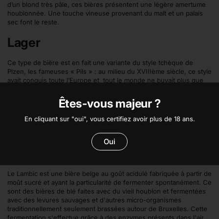
d’un blond très pâle, ces bières présentent une légère amertume
houblonnée. Une touche vineuse provenant du malt et un palais
sec font le reste.
Lager
Ce type de bière est en fait une variante du style tchèque de
Plzen, les fameuses « Pils » : au milieu du XVIIIème siècle, ce style
avait conquis toute l’Europe et tout le monde ne buvait plus que
des bières tchèques. Afin de ne pas se faire voler le marché de la
bière, beaucoup de brasseries européennes décidèrent de
Êtes-vous majeur ?
brasser des bières du même acabit afin de répondre à cette
demande. A la différence des Pilsner cependant, ces bières ont un
En cliquant sur "oui", vous certifiez avoir plus de 18 ans.
caractère souvent plus malté et le houblon n’est que peu
perceptible.
Oui
Lambic
Le Lambic est une bière belge au goût acidulé fabriquée à partir de
moût sucré et ayant la particularité de fermenter spontanément. Ce
sont des bières de blé faites avec du vieil houblon et fermentées
avec des levures sauvages et d'autres micro-organismes
traditionnellement seulement brassées autour de Bruxelles. Cette
fermentation s'effectue grâce à des enzymes présents dans l'air