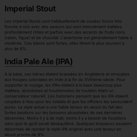
Imperial Stout
Les Imperial Stouts sont habituellement de couleur brune très
foncée à noir avec des saveurs qui sont intensément maltées,
profondément rôties et parfois avec des accents de fruits noirs
(raisin, figue) et de chocolat. L'amertume est généralement faible à
modérée. Ces bières sont fortes, elles titrent le plus souvent à
plus de 8%.
India Pale Ale (IPA)
A la base, ces bières étaient brassées en Angleterre et envoyées
aux troupes coloniales en Inde à la fin du XVIIIème siècle. Pour
supporter le voyage, les IPAs étaient à la base beaucoup plus
maltées, alcoolisées et houblonnées (le houblon étant un
conservateur naturel). Les historiens pensent que les IPA étaient
coupées à l’eau pour les soldats et que les officiers les savouraient
pures. Le style actuel a une faible teneur en alcool du fait des
fortes taxations sur les boissons alcoolisées de ces dernières
décennies. Moins il y a de malt, moins il y a besoin de houblons
sans quoi le goût serait déséquilibré. Quelques brasseurs essaient
désormais de recréer le style IPA originel avec une teneur en
alcool proche de 9%.