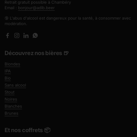
Retrait gratuit possible à Chambéry
Email :
bonjour@adlb.beer
🔞 L'abus d'alcool est dangereux pour la santé, à consommer avec
modération.
Facebook
Instagram
LinkedIn
WhatsApp
Découvrez nos bières 🍺
Blondes
IPA
Bio
Sans alcool
Stout
Noires
Blanches
Brunes
Et nos coffrets 📦