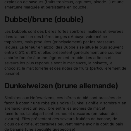
explosion de saveurs (fruits tropicaux, agrumes, pinède…) et une
amertume marquée et persistante en bouche.
Dubbel/brune (double)
Les Dubbels sont des bières fortes sombres, maltées et levurées
dans la tradition des bières belges d’Abbaye voire même
trappistes, mais produites (principalement) par les brasseurs
laïques. La teneur en alcool des Dubbels se situe le plus souvent
entre 6,5% et 8% et elles présentent généralement une couleur
ambrée foncée à brune légèrement trouble. Les arômes et
saveurs les plus répondus sont le malt sucré, la noisette, le
chocolat, le malt torréfié et des notes de fruits (particulièrement de
banane).
Dunkelweizen (brune allemande)
Similaires aux Hefeweizens, ces bières de blé sont brassées de
façon à obtenir une robe plus noire (Dunkel signifie « sombre » en
allemand) avec un équilibre entre les arômes de malt et
l’amertume. La plupart sont brunes et obscures (en raison des
levures). Elles présentent des saveurs fruitées de banane, de
clous de girofle, et certaines peuvent même avoir le goût du pain
de banane (une spécialité québécoise).