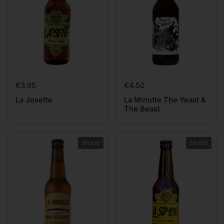
Prix:
€3,95
Prix:
€4,50
La Josette
La Minotte The Yeast &
The Beast
ÉPUISÉ
ÉPUISÉ