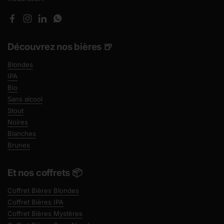
Facebook
Instagram
LinkedIn
WhatsApp
Découvrez nos bières 🍺
Blondes
IPA
Bio
Sans alcool
Stout
Noires
Blanches
Brunes
Et nos coffrets 📦
Coffret Bières Blondes
Coffret Bières IPA
Coffret Bières Mystères