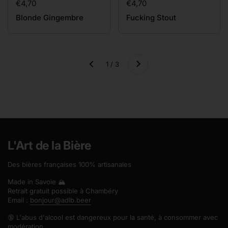
Prix:
€4,70
Prix:
€4,70
Blonde Gingembre
Fucking Stout
Suivant
1 / 3
Précédent
L'Art de la Bière
Des bières françaises 100% artisanales
Made in Savoie 🏔️
Retrait gratuit possible à Chambéry
Email :
bonjour@adlb.beer
🔞 L'abus d'alcool est dangereux pour la santé, à consommer avec
modération.