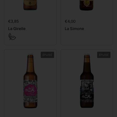
Prix:
€3,85
Prix:
€4,00
La Girelle
La Simone
ÉPUISÉ
ÉPUISÉ