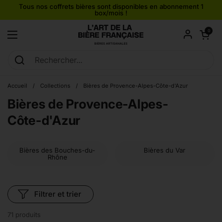
Passer au contenu
Tous nos coffrets bières sont disponibles en abonnement 1
box/mois !
Ouvrir le pan
0
Ouvrir le menu
Accueil
/
Collections
/
Bières de Provence-Alpes-Côte-d'Azur
Bières de Provence-Alpes-
Côte-d'Azur
Bières des Bouches-du-
Bières du Var
Rhône
Filtrer et trier
71 produits