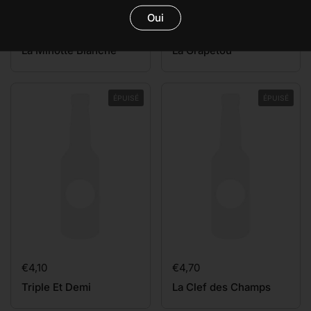
Oui
Prix:
€4,10
Prix:
€4,30
La Minotte Blanche
La Grapetou
ÉPUISÉ
ÉPUISÉ
Prix:
€4,10
Prix:
€4,70
Triple Et Demi
La Clef des Champs