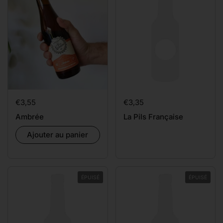
Prix:
€3,55
Prix:
€3,35
Ambrée
La Pils Française
Ajouter au panier
ÉPUISÉ
ÉPUISÉ