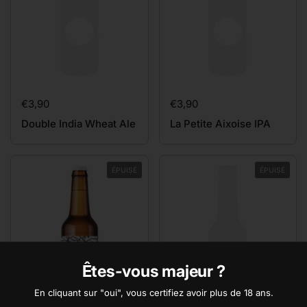
Prix:
€3,90
Prix:
€3,90
Double India Wheat Ale
La Petite Aixoise IPA
ÉPUISÉ
ÉPUISÉ
Êtes-vous majeur ?
En cliquant sur "oui", vous certifiez avoir plus de 18 ans.