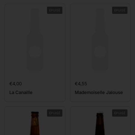
ÉPUISÉ
ÉPUISÉ
Prix:
€4,00
Prix:
€4,55
La Canaille
Mademoiselle Jalouse
ÉPUISÉ
ÉPUISÉ