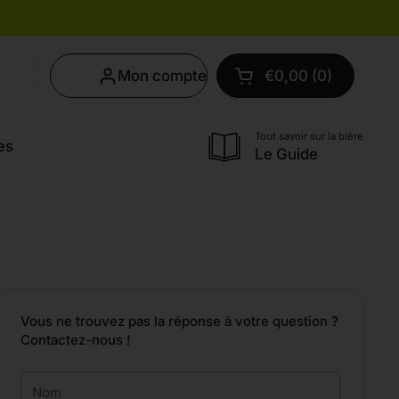
Mon compte
€0,00
0
Ouvrir le panier
Mon panier Total:
produit dans votre
Tout savoir sur la bière
es
Le Guide
Vous ne trouvez pas la réponse à votre question ?
Contactez-nous !
Nom