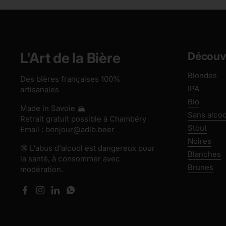
L'Art de la Bière
Découvr
Blondes
Des bières françaises 100%
IPA
artisanales
Bio
Made in Savoie 🏔️
Sans alcoo
Retrait gratuit possible à Chambéry
Stout
Email :
bonjour@adlb.beer
Noires
🔞 L'abus d'alcool est dangereux pour
Blanches
la santé, à consommer avec
Brunes
modération.
Facebook
Instagram
LinkedIn
WhatsApp