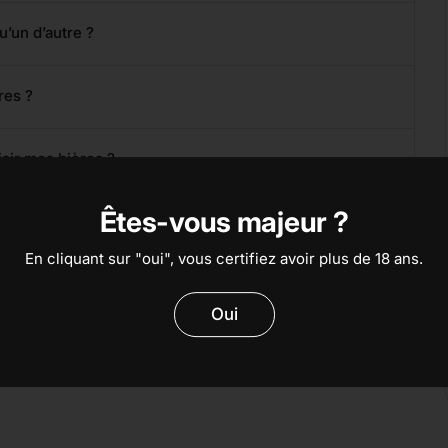
u’un d’autre ?
res ?
sir mes bières ?
Êtes-vous majeur ?
En cliquant sur "oui", vous certifiez avoir plus de 18 ans.
Oui