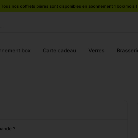
Tous nos coffrets bières sont disponibles en abonnement 1 box/mois !
nnement box
Carte cadeau
Verres
Brasseri
mande ?