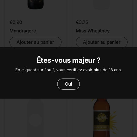
Prix:
€2,90
Prix:
€3,75
Mandragore
Miss Wheatney
Ajouter au panier
Ajouter au panier
Êtes-vous majeur ?
En cliquant sur "oui", vous certifiez avoir plus de 18 ans.
Oui