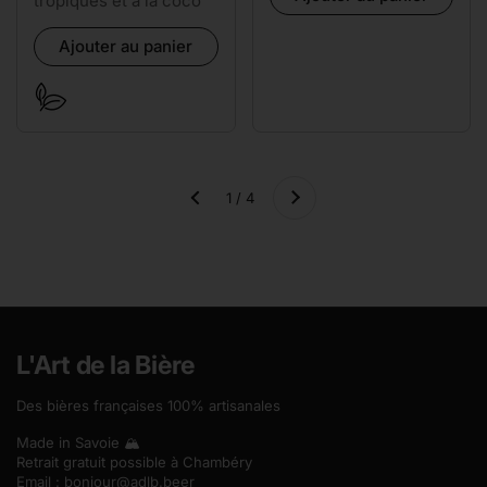
tropiques et à la coco
Ajouter au panier
Suivant
1 / 4
Précédent
L'Art de la Bière
Des bières françaises 100% artisanales
Made in Savoie 🏔️
Retrait gratuit possible à Chambéry
Email :
bonjour@adlb.beer