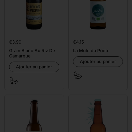
Prix:
€3,90
Prix:
€4,15
Grain Blanc Au Riz De
La Mule du Poète
Camargue
Ajouter au panier
Ajouter au panier