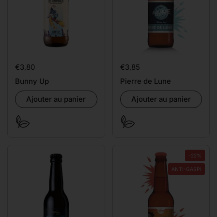
Prix:
€3,80
Prix:
€3,85
Bunny Up
Pierre de Lune
Ajouter au panier
Ajouter au panier
-22%
ANTI-GASPI