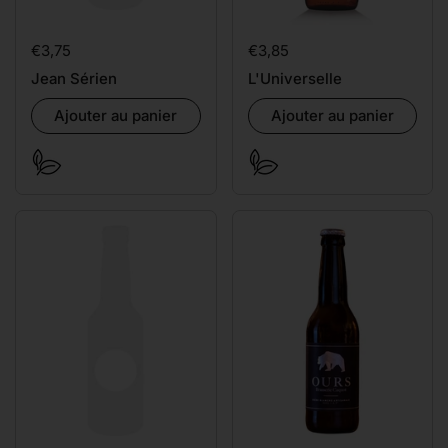
Prix:
€3,75
Prix:
€3,85
Jean Sérien
L'Universelle
Ajouter au panier
Ajouter au panier