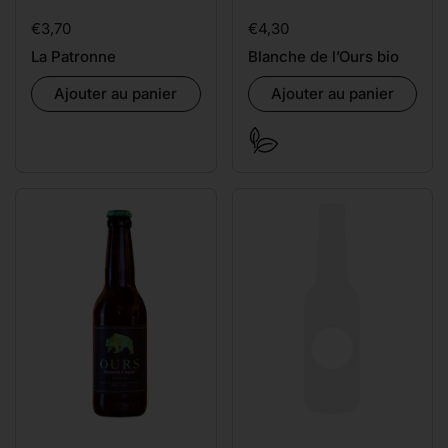
Prix:
€3,70
Prix:
€4,30
La Patronne
Blanche de l’Ours bio
Ajouter au panier
Ajouter au panier