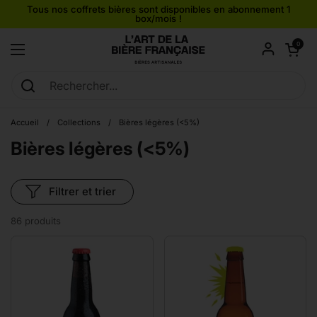
Passer au contenu
Tous nos coffrets bières sont disponibles en abonnement 1
box/mois !
Ouvrir le pan
0
Ouvrir le menu
Accueil
/
Collections
/
Bières légères (<5%)
Bières légères (<5%)
Filtrer et trier
86 produits