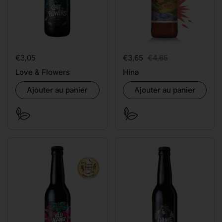
Prix:
€3,05
Prix de solde:
€3,65
Prix régulier:
€4,65
Love & Flowers
Hina
Ajouter au panier
Ajouter au panier