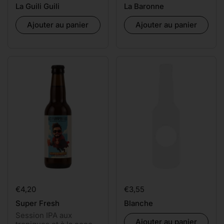
La Guili Guili
La Baronne
Ajouter au panier
Ajouter au panier
Prix:
€4,20
Prix:
€3,55
Super Fresh
Blanche
Session IPA aux
Ajouter au panier