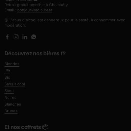
Retrait gratuit possible à Chambéry
Email :
bonjour@adlb.beer
🔞 L'abus d'alcool est dangereux pour la santé, à consommer avec
modération.
Facebook
Instagram
LinkedIn
WhatsApp
Découvrez nos bières 🍺
Blondes
IPA
Bio
Sans alcool
Stout
Noires
Blanches
Brunes
Et nos coffrets 📦