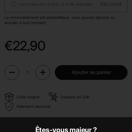
Livrez tous les 3 mois, 3 % de réduction
€22,21 EUR
Le renouvellement est automatique, vous pouvez ignorer ou
annuler à tout moment.
Prix:
€22,90
Quantité
Ajouter au panier
Colis soigné
Expédié en 24h
Paiement sécurisé
Classification de ce coffret :
Êtes-vous majeur ?