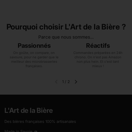
Pourquoi choisir L'Art de la Bière ?
Parce que nous sommes...
Passionnés
Réactifs
On goûte, on compare, on
Commandes préparées en 24h
savoure, pour ne garder que le
chrono. On n'est pas Amazon
meilleur des microbrasseries
non plus hein. Et c'est tant
françaises.
mieux !
1
/
2
Diapositive précédente
Diapositive suivante
L'Art de la Bière
Des bières françaises 100% artisanales
Made in Savoie 🏔️