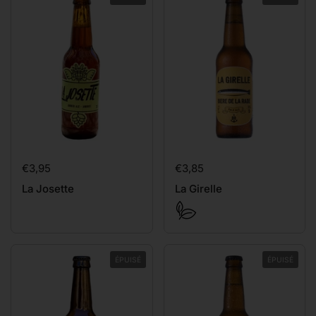
Prix:
€3,95
Prix:
€3,85
La Josette
La Girelle
ÉPUISÉ
ÉPUISÉ