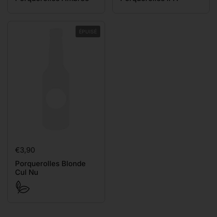
ÉPUISÉ
Prix:
€3,90
Porquerolles Blonde
Cul Nu