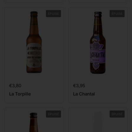
ÉPUISÉ
ÉPUISÉ
Prix:
€3,80
Prix:
€3,95
La Torpille
La Chantal
ÉPUISÉ
ÉPUISÉ