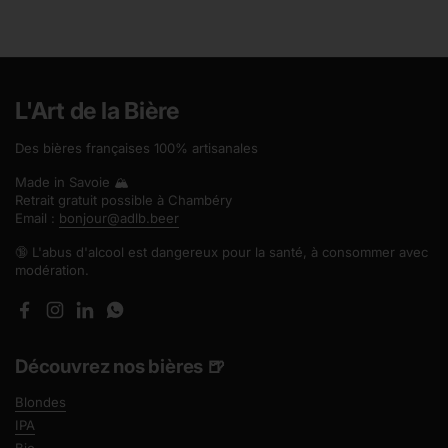
L'Art de la Bière
Des bières françaises 100% artisanales
Made in Savoie 🏔️
Retrait gratuit possible à Chambéry
Email :
bonjour@adlb.beer
🔞 L'abus d'alcool est dangereux pour la santé, à consommer avec
modération.
Facebook
Instagram
LinkedIn
WhatsApp
Découvrez nos bières 🍺
Blondes
IPA