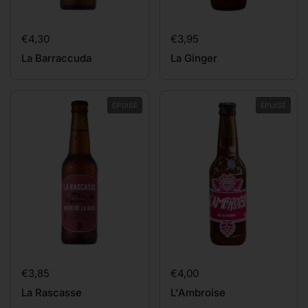
Prix:
€4,30
Prix:
€3,95
La Barraccuda
La Ginger
ÉPUISÉ
ÉPUISÉ
Prix:
€3,85
Prix:
€4,00
La Rascasse
L'Ambroise