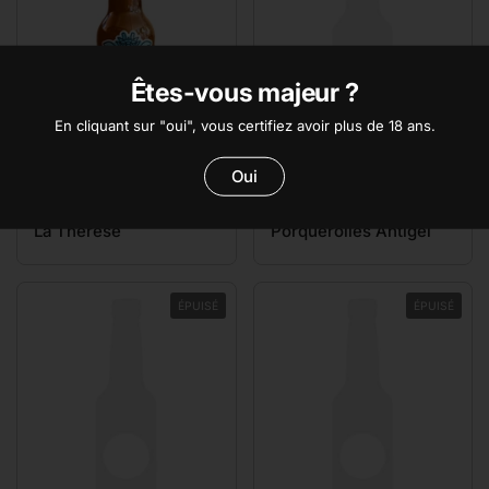
Êtes-vous majeur ?
En cliquant sur "oui", vous certifiez avoir plus de 18 ans.
Oui
Prix:
€3,95
Prix:
€3,90
La Thérèse
Porquerolles Antigel
ÉPUISÉ
ÉPUISÉ