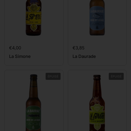
Prix:
€4,00
Prix:
€3,85
La Simone
La Daurade
ÉPUISÉ
ÉPUISÉ