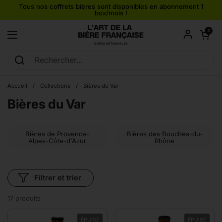
Passer au contenu
Tous nos coffrets bières sont disponibles en abonnement 1
box/mois !
Ouvrir le pan
0
Ouvrir le menu
Accueil
/
Collections
/
Bières du Var
Bières du Var
Bières de Provence-
Bières des Bouches-du-
Alpes-Côte-d'Azur
Rhône
Filtrer et trier
17 produits
ÉPUISÉ
ÉPUISÉ