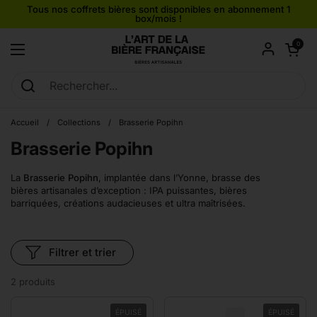
Passer au contenu
Tous nos coffrets bières sont disponibles en abonnement 1
box/mois !
Ouvrir le pan
0
Ouvrir le menu
Accueil
/
Collections
/
Brasserie Popihn
Brasserie Popihn
La
Brasserie Popihn
, implantée dans l’Yonne, brasse des
bières artisanales d’exception : IPA puissantes, bières
barriquées, créations audacieuses et ultra maîtrisées.
Filtrer et trier
2 produits
ÉPUISÉ
ÉPUISÉ