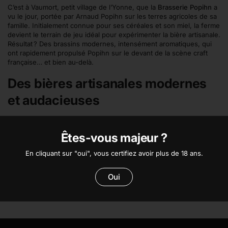
C’est à Vaumort, petit village de l’Yonne, que la
Brasserie Popihn
a
vu le jour, portée par Arnaud Popihn sur les terres agricoles de sa
famille. Initialement connue pour ses céréales et son miel, la ferme
devient le terrain de jeu idéal pour expérimenter la bière artisanale.
Résultat ? Des brassins modernes, intensément aromatiques, qui
ont rapidement propulsé Popihn sur le devant de la scène craft
française… et bien au-delà.
Des bières artisanales modernes
et audacieuses
Popihn s’est d’abord distinguée avec ses
IPA juteuses et
houblonnées
, dans la pure tradition américaine, mais avec une
Êtes-vous majeur ?
élégance bien française. Aujourd’hui, la brasserie explore aussi
des terrains plus sauvages :
sour vieillies en fûts
,
bières
En cliquant sur "oui", vous certifiez avoir plus de 18 ans.
spontanées
,
imperial stouts denses
, sans jamais perdre en
précision. Chaque création est pensée comme une œuvre à part
Oui
entière, brassée avec passion, exigence… et souvent un brin de
folie.