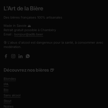
L'Art de la Bière
Des bières françaises 100% artisanales
Made in Savoie 🏔️
Retrait gratuit possible à Chambéry
Email :
bonjour@adlb.beer
🔞 L'abus d'alcool est dangereux pour la santé, à consommer avec
modération.
Facebook
Instagram
LinkedIn
WhatsApp
Découvrez nos bières 🍺
Blondes
IPA
Bio
Sans alcool
Stout
Noires