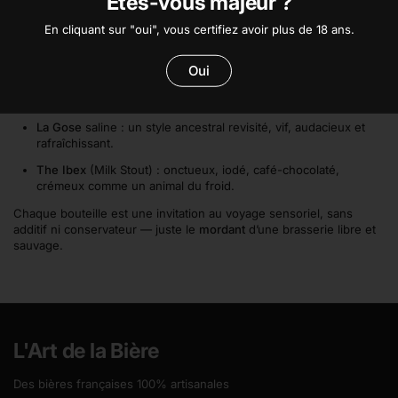
Êtes-vous majeur ?
Safari gustatif
En cliquant sur "oui", vous certifiez avoir plus de 18 ans.
La Colibri
(American Pale Ale) : fruitée, rafraîchissante,
presque caressante.
Oui
Jelly Fish
(Session IPA) : légère, hoppy, sessionnable et
iodée.
La Gose
saline : un style ancestral revisité, vif, audacieux et
rafraîchissant.
The Ibex
(Milk Stout) : onctueux, iodé, café-chocolaté,
crémeux comme un animal du froid.
Chaque bouteille est une invitation au voyage sensoriel, sans
additif ni conservateur — juste le
mordant
d’une brasserie libre et
sauvage.
L'Art de la Bière
Des bières françaises 100% artisanales