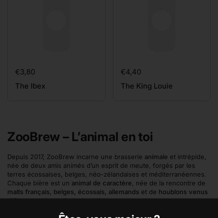
Prix:
€3,80
Prix:
€4,40
The Ibex
The King Louie
ZooBrew – L’animal en toi
Depuis 2017, ZooBrew incarne une brasserie
animale
et intrépide,
née de deux amis animés d’un esprit de meute, forgés par les
terres écossaises, belges, néo-zélandaises et méditerranéennes.
Chaque bière est un
animal de caractère
, née de la rencontre de
malts français, belges, écossais, allemands
et de
houblons venus
d’Europe, d’Australie et des USA
.