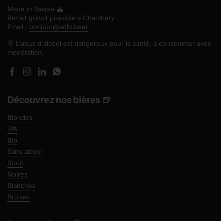
Made in Savoie 🏔️
Retrait gratuit possible à Chambéry
Email :
bonjour@adlb.beer
🔞 L'abus d'alcool est dangereux pour la santé, à consommer avec
modération.
Facebook
Instagram
LinkedIn
WhatsApp
Découvrez nos bières 🍺
Blondes
IPA
Bio
Sans alcool
Stout
Noires
Blanches
Brunes