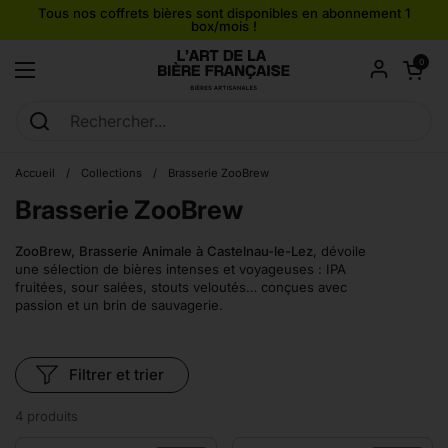
Passer au contenu
Tous nos coffrets bières sont disponibles en abonnement 1
box/mois !
Ouvrir le pan
0
Ouvrir le menu
Accueil
/
Collections
/
Brasserie ZooBrew
Brasserie ZooBrew
ZooBrew, Brasserie Animale à Castelnau-le-Lez
, dévoile
une sélection de bières intenses et voyageuses : IPA
fruitées, sour salées, stouts veloutés… conçues avec
passion et un brin de sauvagerie.
Filtrer et trier
4 produits