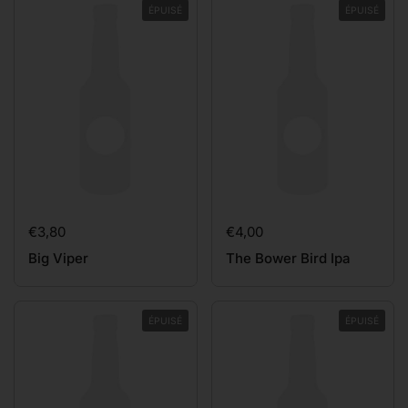
ÉPUISÉ
ÉPUISÉ
Prix:
€3,80
Prix:
€4,00
Big Viper
The Bower Bird Ipa
ÉPUISÉ
ÉPUISÉ