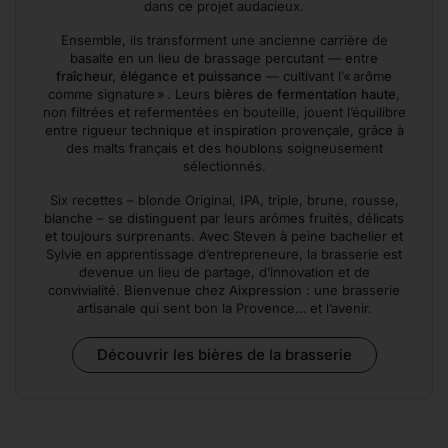
dans ce projet audacieux.
Ensemble, ils transforment une ancienne carrière de
basalte en un lieu de brassage percutant — entre
fraîcheur, élégance et puissance
— cultivant l’« arôme
comme signature » . Leurs
bières de fermentation haute
,
non filtrées et refermentées en bouteille, jouent l’équilibre
entre rigueur technique et inspiration provençale, grâce à
des malts français et des houblons soigneusement
sélectionnés.
Six recettes – blonde Original, IPA, triple, brune, rousse,
blanche – se distinguent par leurs arômes fruités, délicats
et toujours surprenants. Avec Steven à peine bachelier et
Sylvie en apprentissage d’entrepreneure, la brasserie est
devenue un lieu de partage, d’innovation et de
convivialité. Bienvenue chez Aixpression : une brasserie
artisanale qui sent bon la Provence… et l’avenir.
Découvrir les bières de la brasserie