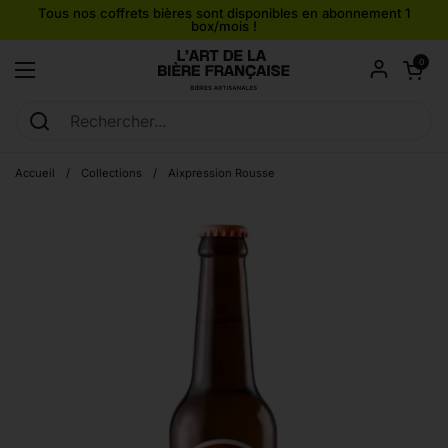
Passer au contenu
Tous nos coffrets bières sont disponibles en abonnement 1
box/mois !
Ouvrir le pan
0
Ouvrir le menu
Accueil
/
Collections
/
Aixpression Rousse