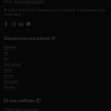
Email :
bonjour@adlb.beer
🔞 L'abus d'alcool est dangereux pour la santé, à consommer avec
modération.
Facebook
Instagram
LinkedIn
WhatsApp
Découvrez nos bières 🍺
Blondes
IPA
Bio
Sans alcool
Stout
Noires
Blanches
Brunes
Et nos coffrets 📦
Coffret Bières Blondes