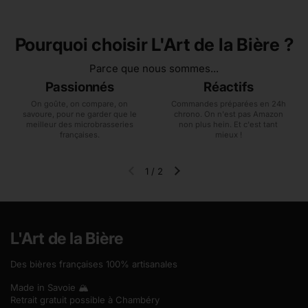
Pourquoi choisir L'Art de la Bière ?
Parce que nous sommes...
Passionnés
Réactifs
On goûte, on compare, on
Commandes préparées en 24h
savoure, pour ne garder que le
chrono. On n'est pas Amazon
meilleur des microbrasseries
non plus hein. Et c'est tant
françaises.
mieux !
1
/
2
Diapositive précédente
Diapositive suivante
L'Art de la Bière
Des bières françaises 100% artisanales
Made in Savoie 🏔️
Retrait gratuit possible à Chambéry