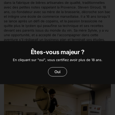
dans la fabrique de bières artisanales de qualité, traditionnelles
avec des petites notes rappelant la Provence. Steven Giroud, 18
ans, co-fondateur avec sa mère de la brasserie, décroche son bac
et intègre une école de commerce marseillaise. Il a 16 ans lorsqu'il
se lance après un défi de copains, et la passion brassicole ne
quitte plus le lycéen qui peaufine sa technique et ses recettes
devant ses parents issus du monde du vin. Sa mère Sylvie, y a vu
une opportunité, et a accepté de l'accompagner dans cette
aventure s'il rédigeait un business plan et terminait ses études.
L'Aixpression cherche d'abord l'expression aromatique plus que
les bières à forte charpente et grosse amertume. Comme un clin
Êtes-vous majeur ?
d’œil au monde du vin, au moment de la mise en bouteille, leurs
bières sont réensemencées avec des levures champenoises pour
En cliquant sur "oui", vous certifiez avoir plus de 18 ans.
obtenir une bulle plus fine et élégante."
Oui