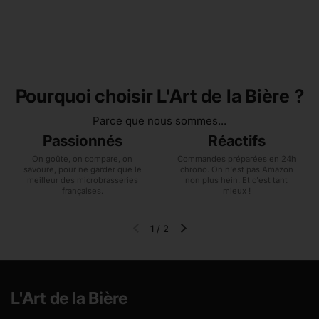
Pourquoi choisir L'Art de la Bière ?
Parce que nous sommes...
Passionnés
Réactifs
On goûte, on compare, on
Commandes préparées en 24h
savoure, pour ne garder que le
chrono. On n'est pas Amazon
meilleur des microbrasseries
non plus hein. Et c'est tant
françaises.
mieux !
1
/
2
Diapositive précédente
Diapositive suivante
L'Art de la Bière