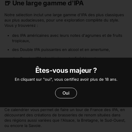
🍺 Une large gamme d'IPA
Notre sélection inclut une large gamme d'IPA des plus classiques
aux plus audacieuses, pour une exploration complète du style.
Vous y trouverez :
des IPA américaines avec leurs notes d'agrumes et de fruits
tropicaux,
des Double IPA puissantes en alcool et en amertume,
des Session IPA plus légères et rafraîchissantes,
des IPA exotiques avec des influences de houblons du monde
Êtes-vous majeur ?
entier,
En cliquant sur "oui", vous certifiez avoir plus de 18 ans.
Et bien d'autres IPA surprenantes...
Oui
🐓 Un tour de France des IPA
Ce calendrier vous permet de faire un tour de France des IPA, en
découvrant des créations de brasseries de renom situées dans
des régions aussi variées que l'Alsace, la Bretagne, le Sud-Ouest,
ou encore la Savoie.