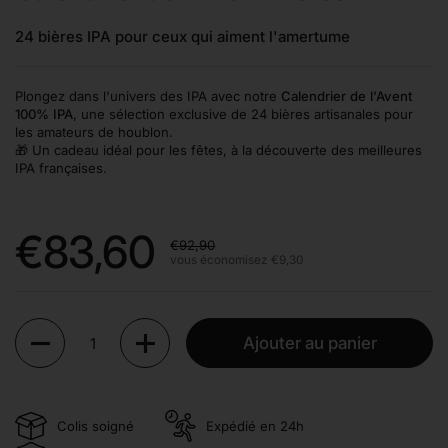
24 bières IPA pour ceux qui aiment l'amertume
Plongez dans l'univers des IPA avec notre
Calendrier de l'Avent
100% IPA
, une sélection exclusive de 24 bières artisanales pour
les amateurs de houblon.
🎁 Un cadeau idéal pour les fêtes, à la découverte des meilleures
IPA françaises.
Prix de solde:
€83,60
Prix régulier:
€92,90
vous économisez €9,30
Quantité
Ajouter au panier
Colis soigné
Expédié en 24h