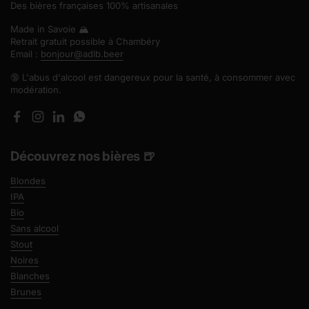
Des bières françaises 100% artisanales
Made in Savoie 🏔️
Retrait gratuit possible à Chambéry
Email :
bonjour@adlb.beer
🔞 L'abus d'alcool est dangereux pour la santé, à consommer avec
modération.
Facebook
Instagram
LinkedIn
WhatsApp
Découvrez nos bières 🍺
Blondes
IPA
Bio
Sans alcool
Stout
Noires
Blanches
Brunes