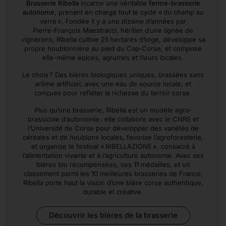
Brasserie Ribella
incarne une véritable
ferme-brasserie
autonome
, prenant en charge tout le cycle « du champ au
verre ». Fondée il y a une dizaine d’années par
Pierre‑François Maestracci, héritier d’une lignée de
vignerons, Ribella cultive 25 hectares d’orge, développe sa
propre houblonnière au pied du Cap‑Corse, et compose
elle-même épices, agrumes et fleurs locales.
Le choix ? Des bières biologiques uniques, brassées sans
arôme artificiel, avec une eau de source locale, et
conçues pour refléter la richesse du terroir corse.
Plus qu’une brasserie, Ribella est un modèle agro-
brassicole d’autonomie : elle collabore avec le CNRS et
l’Université de Corse pour développer des variétés de
céréales et de houblons locales, favorise l’agroforesterie,
et organise le festival « RIBELLAZIONE », consacré à
l’alimentation vivante et à l’agriculture autonome. Avec ses
bières bio récompensées, ses 11 médailles, et un
classement parmi les 10 meilleures brasseries de France,
Ribella porte haut la vision d’une bière corse authentique,
durable et créative.
Découvrir les bières de la brasserie