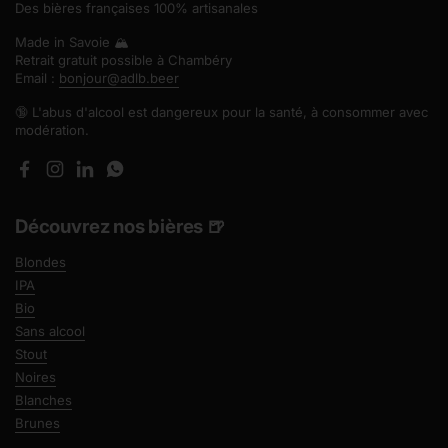
Des bières françaises 100% artisanales
Made in Savoie 🏔️
Retrait gratuit possible à Chambéry
Email :
bonjour@adlb.beer
🔞 L'abus d'alcool est dangereux pour la santé, à consommer avec
modération.
Facebook
Instagram
LinkedIn
WhatsApp
Découvrez nos bières 🍺
Blondes
IPA
Bio
Sans alcool
Stout
Noires
Blanches
Brunes