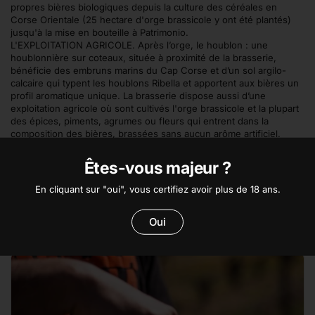
propres bières biologiques depuis la culture des céréales en
Corse Orientale (25 hectare d'orge brassicole y ont été plantés)
jusqu'à la mise en bouteille à Patrimonio.
L'EXPLOITATION AGRICOLE. Après l’orge, le houblon : une
houblonnière sur coteaux, située à proximité de la brasserie,
bénéficie des embruns marins du Cap Corse et d’un sol argilo-
calcaire qui typent les houblons Ribella et apportent aux bières un
profil aromatique unique. La brasserie dispose aussi d’une
exploitation agricole où sont cultivés l'orge brassicole et la plupart
des épices, piments, agrumes ou fleurs qui entrent dans la
composition des bières, brassées sans aucun arôme artificiel.
SITUÉE AU COEUR D'UN VIGNOBLE. La brasserie est née au cœur
du prestigieux vignoble de Patrimonio, par une famille de
Êtes-vous majeur ?
vignerons. Pierre-François Maestracci, le fondateur de la marque,
s'est donné pour mission de rendre ses bières aussi riches et
En cliquant sur "oui", vous certifiez avoir plus de 18 ans.
complexes que les bons vins qui l'entouraient. Pari réussi, si l'on
en croit l'excellente réputation dont jouit Ribella!
Oui