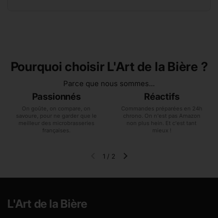
Pourquoi choisir L'Art de la Bière ?
Parce que nous sommes...
Passionnés
Réactifs
On goûte, on compare, on
Commandes préparées en 24h
savoure, pour ne garder que le
chrono. On n'est pas Amazon
meilleur des microbrasseries
non plus hein. Et c'est tant
françaises.
mieux !
1
/
2
Diapositive précédente
Diapositive suivante
L'Art de la Bière