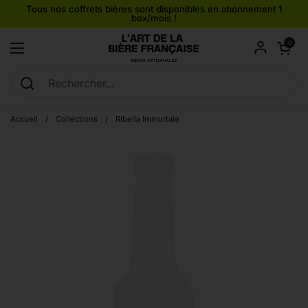
Passer au contenu
Tous nos coffrets bières sont disponibles en abonnement 1
box/mois !
Ouvrir le pan
0
Ouvrir le menu
Accueil
/
Collections
/
Ribella Immurtale