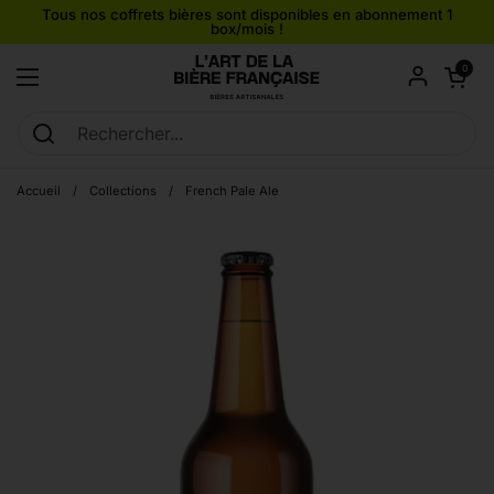
Passer au contenu
Tous nos coffrets bières sont disponibles en abonnement 1
box/mois !
Ouvrir le pan
0
Ouvrir le menu
Accueil
/
Collections
/
French Pale Ale