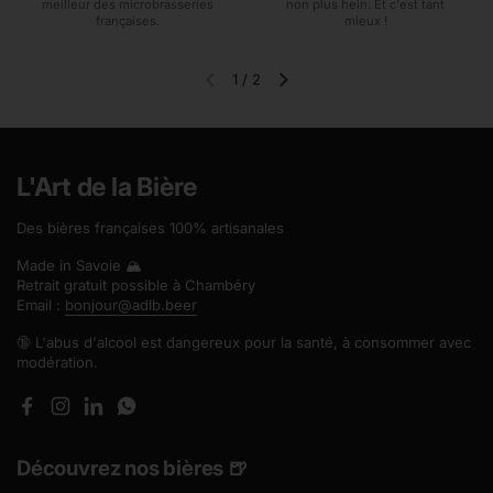
meilleur des microbrasseries
non plus hein. Et c'est tant
françaises.
mieux !
1
/
2
Diapositive précédente
Diapositive suivante
L'Art de la Bière
Des bières françaises 100% artisanales
Made in Savoie 🏔️
Retrait gratuit possible à Chambéry
Email :
bonjour@adlb.beer
🔞 L'abus d'alcool est dangereux pour la santé, à consommer avec
modération.
Facebook
Instagram
LinkedIn
WhatsApp
Découvrez nos bières 🍺