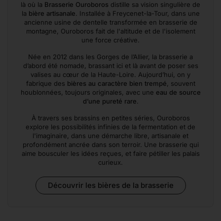
là où la
Brasserie Ouroboros
distille sa vision singulière de
la
bière artisanale
. Installée à Freycenet-la-Tour, dans une
ancienne usine de dentelle transformée en brasserie de
montagne, Ouroboros fait de l'altitude et de l'isolement
une force créative.
Née en 2012 dans les Gorges de l’Allier, la brasserie a
d’abord été nomade, brassant ici et là avant de poser ses
valises au cœur de la Haute-Loire. Aujourd’hui, on y
fabrique des
bières au caractère bien trempé
, souvent
houblonnées, toujours originales, avec une
eau de source
d’une pureté rare
.
À travers ses brassins en petites séries, Ouroboros
explore les possibilités infinies de la fermentation et de
l'imaginaire, dans une démarche libre, artisanale et
profondément ancrée dans son terroir. Une brasserie qui
aime bousculer les idées reçues, et faire pétiller les palais
curieux.
Découvrir les bières de la brasserie