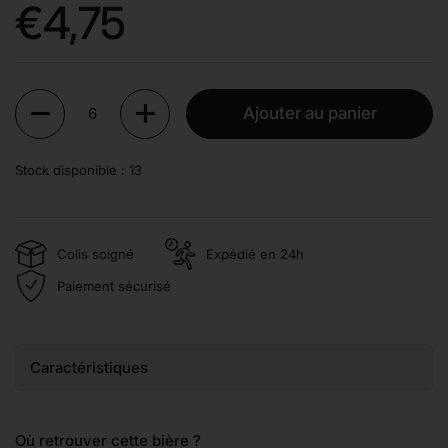
Prix:
€4,75
Quantité
Ajouter au panier
Stock disponible : 13
Colis soigné
Expédié en 24h
Paiement sécurisé
Caractéristiques
Où retrouver cette bière ?