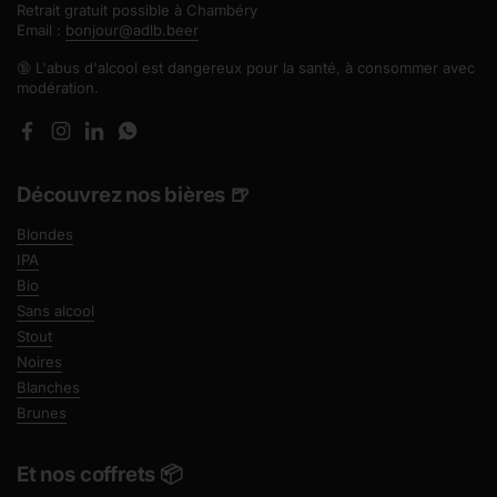
Retrait gratuit possible à Chambéry
Email :
bonjour@adlb.beer
🔞 L'abus d'alcool est dangereux pour la santé, à consommer avec
modération.
Facebook
Instagram
LinkedIn
WhatsApp
Découvrez nos bières 🍺
Blondes
IPA
Bio
Sans alcool
Stout
Noires
Blanches
Brunes
Et nos coffrets 📦