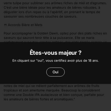
verre tulipe pour sublimer ses arômes riches de miel et d’agrumes.
C’est une bière idéale pour les amateurs de bières robustes, à
déguster lors d’un repas ou à l'apéritif, en prenant le temps de
savourer ses nombreuses couches de saveurs.
🍴 Accords Bière et Mets
Pour accompagner la Golden Dawn, optez pour des plats riches en
saveurs qui sauront tenir tête à sa puissance. Elle se marie
parfaitement avec des viandes grillées, des plats épicés comme un
curry thaï, ou encore des fromages affinés tels que le cheddar
Êtes-vous majeur ?
vieilli ou le comté. Pour les amateurs de sucré-salé, tentez un
dessert aux fruits tropicaux pour faire ressortir ses notes
d’agrumes.
En cliquant sur "oui", vous certifiez avoir plus de 18 ans.
🏅 Note Untappd
Oui
Sur Untappd, la Golden Dawn est appréciée pour son équilibre
entre douceur et amertume. Les buveurs mentionnent souvent ses
notes de miel qui se mêlent parfaitement aux arômes de fruits
tropicaux et son amertume marquée. Beaucoup la considèrent
comme une Double IPA audacieuse et bien conçue, parfaite pour
les amateurs de bières fortes et aromatiques."