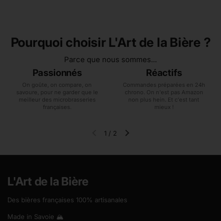
Pourquoi choisir L'Art de la Bière ?
Parce que nous sommes...
Passionnés
Réactifs
On goûte, on compare, on
Commandes préparées en 24h
savoure, pour ne garder que le
chrono. On n'est pas Amazon
meilleur des microbrasseries
non plus hein. Et c'est tant
françaises.
mieux !
1
/
2
Diapositive précédente
Diapositive suivante
L'Art de la Bière
Des bières françaises 100% artisanales
Made in Savoie 🏔️