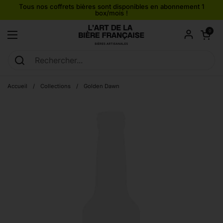
Passer au contenu
Tous nos coffrets bières sont disponibles en abonnement 1
box/mois !
Ouvrir le pan
0
Ouvrir le menu
Accueil
/
Collections
/
Golden Dawn