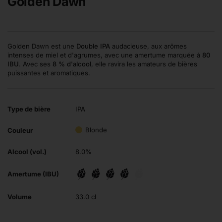
Golden Dawn
Golden Dawn est une
Double IPA
audacieuse, aux arômes
intenses de miel et d'agrumes, avec une amertume marquée à
80
IBU
. Avec ses
8 % d'alcool
, elle ravira les amateurs de bières
puissantes et aromatiques.
Type de bière
IPA
Blonde
Couleur
Alcool (vol.)
8.0%
Amertume (IBU)
Volume
33.0 cl