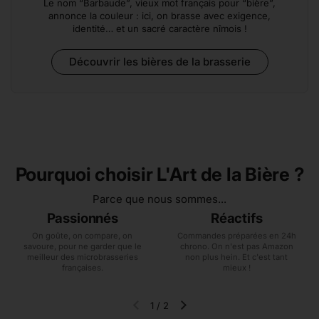
Le nom “Barbaude”, vieux mot français pour “bière”,
annonce la couleur : ici, on brasse avec exigence,
identité… et un sacré caractère nîmois !
Découvrir les bières de la brasserie
Pourquoi choisir L'Art de la Bière ?
Parce que nous sommes...
Passionnés
Réactifs
On goûte, on compare, on
Commandes préparées en 24h
savoure, pour ne garder que le
chrono. On n'est pas Amazon
meilleur des microbrasseries
non plus hein. Et c'est tant
françaises.
mieux !
1
/
2
Diapositive précédente
Diapositive suivante