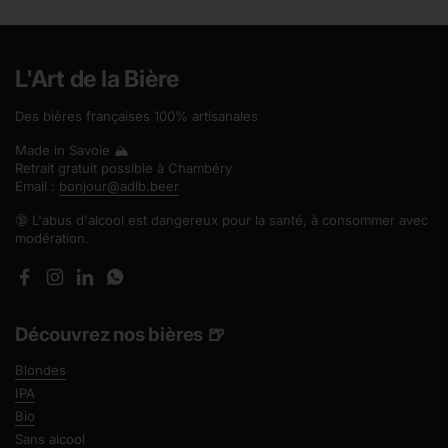
L'Art de la Bière
Des bières françaises 100% artisanales
Made in Savoie 🏔️
Retrait gratuit possible à Chambéry
Email :
bonjour@adlb.beer
🔞 L'abus d'alcool est dangereux pour la santé, à consommer avec
modération.
Facebook
Instagram
LinkedIn
WhatsApp
Découvrez nos bières 🍺
Blondes
IPA
Bio
Sans alcool