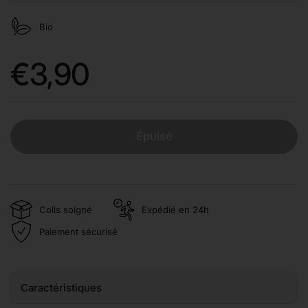
Bio
Prix:
€3,90
Épuisé
Colis soigné
Expédié en 24h
Paiement sécurisé
Caractéristiques