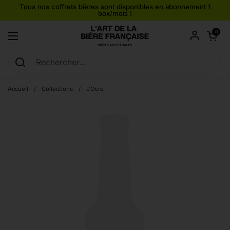
Passer au contenu
Tous nos coffrets bières sont disponibles en abonnement 1
box/mois !
Ouvrir le pan
0
Ouvrir le menu
Accueil
/
Collections
/
L'Ocre