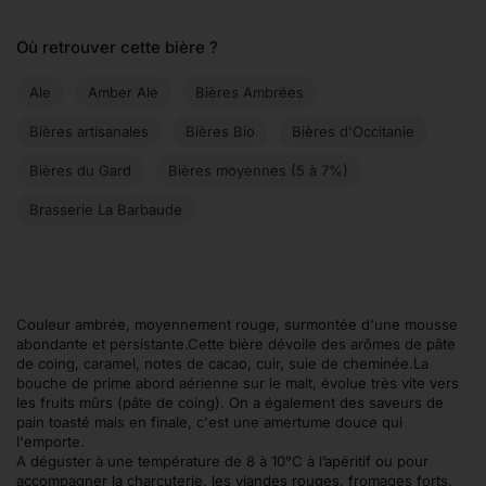
Où retrouver cette bière ?
Ale
Amber Ale
Bières Ambrées
Bières artisanales
Bières Bio
Bières d'Occitanie
Bières du Gard
Bières moyennes (5 à 7%)
Brasserie La Barbaude
Couleur ambrée, moyennement rouge, surmontée d'une mousse
abondante et persistante.Cette bière dévoile des arômes de pâte
de coing, caramel, notes de cacao, cuir, suie de cheminée.La
bouche de prime abord aérienne sur le malt, évolue très vite vers
les fruits mûrs (pâte de coing). On a également des saveurs de
pain toasté mais en finale, c'est une amertume douce qui
l'emporte.
A déguster à une température de 8 à 10°C à l’apéritif ou pour
accompagner la charcuterie, les viandes rouges, fromages forts.