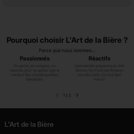
Pourquoi choisir L'Art de la Bière ?
Parce que nous sommes...
Passionnés
Réactifs
On goûte, on compare, on
Commandes préparées en 24h
savoure, pour ne garder que le
chrono. On n'est pas Amazon
meilleur des microbrasseries
non plus hein. Et c'est tant
françaises.
mieux !
1
/
2
Diapositive précédente
Diapositive suivante
L'Art de la Bière