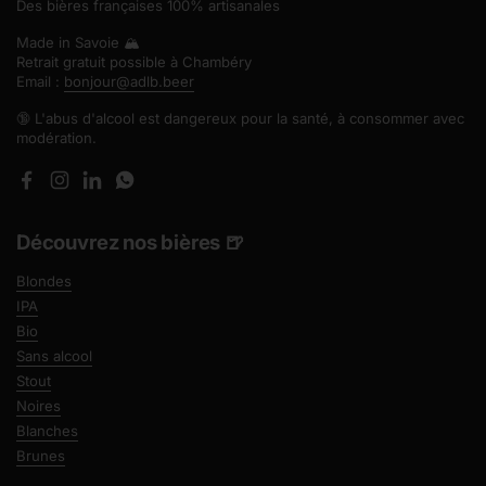
Des bières françaises 100% artisanales
Made in Savoie 🏔️
Retrait gratuit possible à Chambéry
Email :
bonjour@adlb.beer
🔞 L'abus d'alcool est dangereux pour la santé, à consommer avec
modération.
Facebook
Instagram
LinkedIn
WhatsApp
Découvrez nos bières 🍺
Blondes
IPA
Bio
Sans alcool
Stout
Noires
Blanches
Brunes