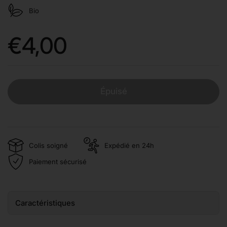
Bio
Prix:
€4,00
Épuisé
Colis soigné
Expédié en 24h
Paiement sécurisé
Caractéristiques