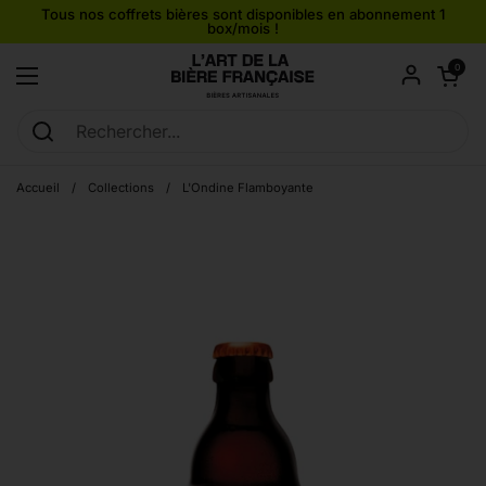
Passer au contenu
Tous nos coffrets bières sont disponibles en abonnement 1
box/mois !
Ouvrir le pan
0
Ouvrir le menu
Accueil
/
Collections
/
L'Ondine Flamboyante