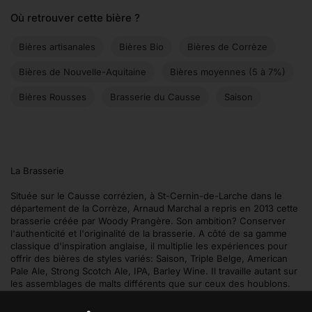
Où retrouver cette bière ?
Bières artisanales
Bières Bio
Bières de Corrèze
Bières de Nouvelle-Aquitaine
Bières moyennes (5 à 7%)
Bières Rousses
Brasserie du Causse
Saison
La Brasserie
Située sur le Causse corrézien, à St-Cernin-de-Larche dans le
département de la Corrèze, Arnaud Marchal a repris en 2013 cette
brasserie créée par Woody Prangère. Son ambition? Conserver
l'authenticité et l'originalité de la brasserie. A côté de sa gamme
classique d'inspiration anglaise, il multiplie les expériences pour
offrir des bières de styles variés: Saison, Triple Belge, American
Pale Ale, Strong Scotch Ale, IPA, Barley Wine. Il travaille autant sur
les assemblages de malts différents que sur ceux des houblons.
Quand il choisit des ingrédients comme les fruits, les épices ou les
fleurs, il privilégie les ingrédients naturels et de préférence