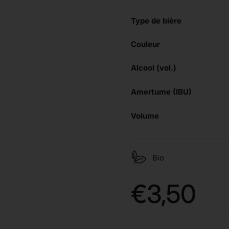
Type de bière
Couleur
Alcool (vol.)
Amertume (IBU)
Volume
Bio
Prix:
€3,50