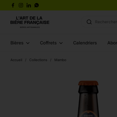
Passer au contenu
Facebook
Instagram
LinkedIn
WhatsApp
Bières
Coffrets
Calendriers
Abo
Accueil
/
Collections
/
Mambo