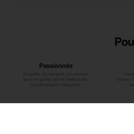
Pour
Passionnés
On goûte, on compare, on savoure,
Comm
pour ne garder que le meilleur des
chrono. 
microbrasseries françaises.
he