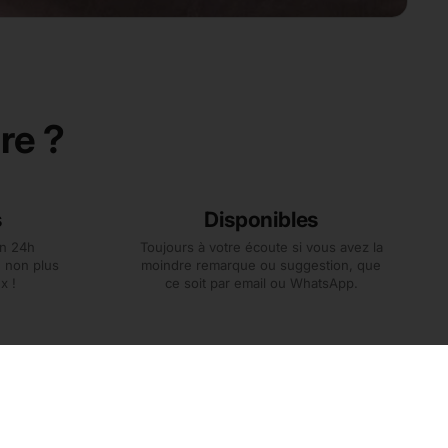
ère ?
s
Disponibles
n 24h
Toujours à votre écoute si vous avez la
 non plus
moindre remarque ou suggestion, que
x !
ce soit par email ou WhatsApp.