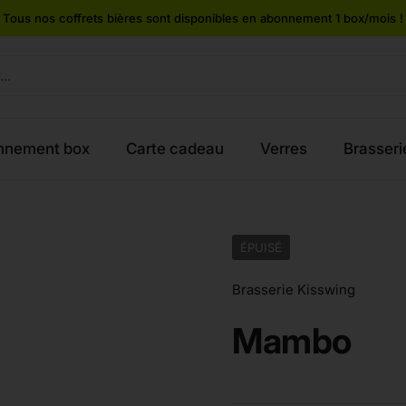
Tous nos coffrets bières sont disponibles en abonnement 1 box/mois !
nnement box
Carte cadeau
Verres
Brasseri
ÉPUISÉ
Brasserie Kisswing
Mambo