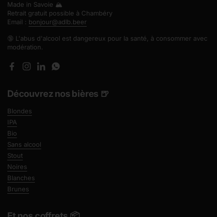
Made in Savoie 🏔️
Retrait gratuit possible à Chambéry
Email :
bonjour@adlb.beer
🔞 L'abus d'alcool est dangereux pour la santé, à consommer avec
modération.
Facebook
Instagram
LinkedIn
WhatsApp
Découvrez nos bières 🍺
Blondes
IPA
Bio
Sans alcool
Stout
Noires
Blanches
Brunes
Et nos coffrets 📦