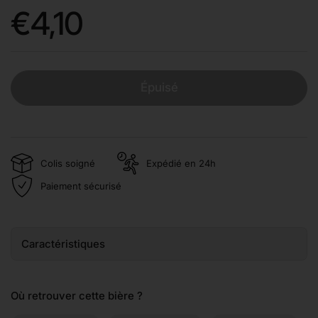
Prix:
€4,10
Épuisé
Colis soigné
Expédié en 24h
Paiement sécurisé
Caractéristiques
Où retrouver cette bière ?