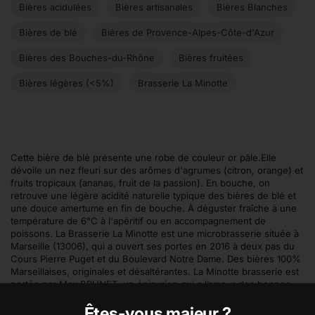
Bières acidulées
Bières artisanales
Bières Blanches
Bières de blé
Bières de Provence-Alpes-Côte-d'Azur
Bières des Bouches-du-Rhône
Bières fruitées
Bières légères (<5%)
Brasserie La Minotte
Cette bière de blé présente une robe de couleur or pâle.Elle
dévoile un nez fleuri sur des arômes d'agrumes (citron, orange) et
fruits tropicaux (ananas, fruit de la passion). En bouche, on
retrouve une légère acidité naturelle typique des bières de blé et
une douce amertume en fin de bouche. À déguster fraîche à une
température de 6°C à l'apéritif ou en accompagnement de
poissons. La Brasserie La Minotte est une microbrasserie située à
Marseille (13006), qui a ouvert ses portes en 2016 à deux pas du
Cours Pierre Puget et du Boulevard Notre Dame. Des bières 100%
Marseillaises, originales et désaltérantes. La Minotte brasserie est
portée par Max BRUNET, un épicurien qui a l’amour des bonnes
choses, et de la bière en particulier. Eté 2017, la Minotte quitte la
Êtes-vous majeur ?
rue Jules Moulet pour s'installer à la Capelette. La Minotte est