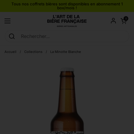
Passer au contenu
Tous nos coffrets bières sont disponibles en abonnement 1
box/mois !
Ouvrir le pan
0
Ouvrir le menu
Accueil
/
Collections
/
La Minotte Blanche