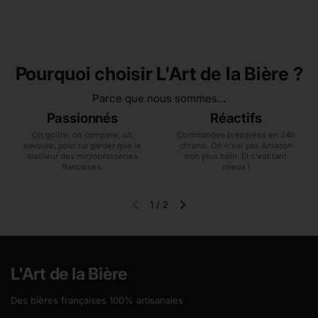
Pourquoi choisir L'Art de la Bière ?
Parce que nous sommes...
Passionnés
Réactifs
On goûte, on compare, on
Commandes préparées en 24h
savoure, pour ne garder que le
chrono. On n'est pas Amazon
meilleur des microbrasseries
non plus hein. Et c'est tant
françaises.
mieux !
1
/
2
Diapositive précédente
Diapositive suivante
L'Art de la Bière
Des bières françaises 100% artisanales