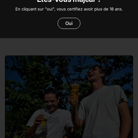
partie pour un espace plus grand où elle pourra enfin déployer
ses nouvelles cuves, ses nouveaux fermenteurs, ses nouvelles
En cliquant sur "oui", vous certifiez avoir plus de 18 ans.
ambitions.La Minotte grandit, mais il y a toujours Max derrière elle
pour veiller "aux grains", "aux houblons", à la température, à tous
Oui
ces détails essentiels qui donnent à la Minotte son caractère et
ses qualités.Toujours marseillaise, la Minotte vous invite à la suivre
dans ses nouvelles aventures et dans ses nouveaux locaux.