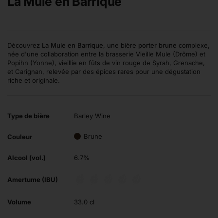
La Mule en Barrique
Découvrez
La Mule en Barrique
, une bière
porter brune
complexe,
née d'une collaboration entre la brasserie Vieille Mule (Drôme) et
Popihn (Yonne), vieillie en fûts de vin rouge de Syrah, Grenache,
et Carignan, relevée par des épices rares pour une dégustation
riche et originale.
Type de bière
Barley Wine
Brune
Couleur
Alcool (vol.)
6.7%
Amertume (IBU)
Volume
33.0 cl