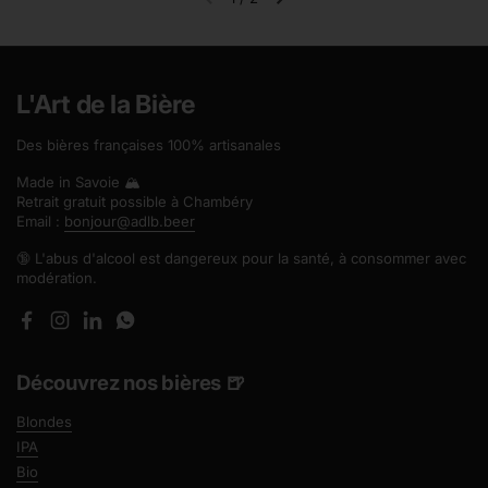
Diapositive précédente
Diapositive suivante
L'Art de la Bière
Des bières françaises 100% artisanales
Made in Savoie 🏔️
Retrait gratuit possible à Chambéry
Email :
bonjour@adlb.beer
🔞 L'abus d'alcool est dangereux pour la santé, à consommer avec
modération.
Facebook
Instagram
LinkedIn
WhatsApp
Découvrez nos bières 🍺
Blondes
IPA
Bio