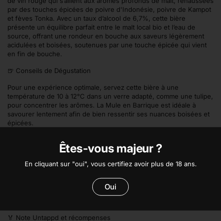
de vin rouge qui s’allient aux arômes profonds de malt, rehaussées
par des touches épicées de poivre d'Indonésie, poivre de Kampot
et fèves Tonka. Avec un taux d’alcool de 6,7%, cette bière
présente un équilibre parfait entre le malt local bio et l’eau de
source, offrant une rondeur en bouche aux saveurs légèrement
acidulées et boisées, soutenues par une touche épicée qui vient
en fin de bouche.
🍺 Conseils de Dégustation
Pour une expérience optimale, servez cette bière à une
température de 10 à 12°C dans un verre adapté, comme une tulipe,
pour concentrer les arômes. La Mule en Barrique est idéale à
savourer lentement afin de bien ressentir ses nuances boisées et
épicées.
🍴 Accords Bière et Mets
Êtes-vous majeur ?
Que manger avec cette bière ? La Mule en Barrique accompagne
En cliquant sur "oui", vous certifiez avoir plus de 18 ans.
parfaitement des mets riches et robustes. Essayez-la avec un plat
de gibier rôti, du fromage affiné à pâte persillée, ou encore une
tarte aux fruits rouges. Ses arômes boisés et épicés créent un
Oui
mariage idéal avec des desserts à base de chocolat noir, pour une
dégustation gourmande et harmonieuse.
🏅 Note Untappd et récompenses