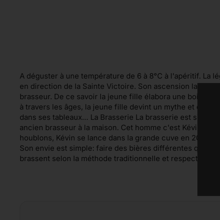
A déguster à une température de 6 à 8°C à l'apéritif. La 
en direction de la Sainte Victoire. Son ascension la mena
brasseur. De ce savoir la jeune fille élabora une boisson 
à travers les âges, la jeune fille devint un mythe et on l’
dans ses tableaux… La Brasserie La brasserie est située à
ancien brasseur à la maison. Cet homme c'est Kévin Flocm
houblons, Kévin se lance dans la grande cuve en 2015.La P
Son envie est simple: faire des bières différentes que ce
brassent selon la méthode traditionnelle et respectent u