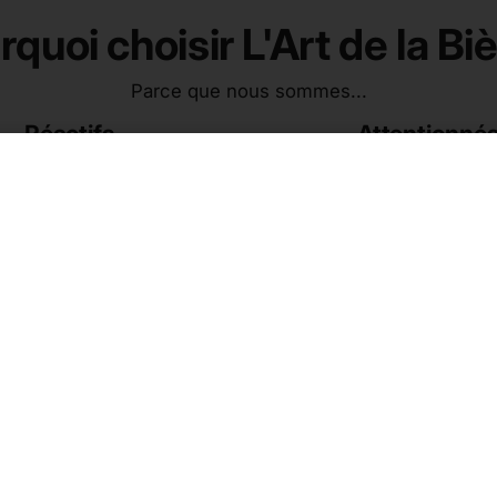
quoi choisir L'Art de la Bi
Parce que nous sommes...
Réactifs
Attentionné
andes préparées en 24h
Commandes préparées e
On n'est pas Amazon non plus
chrono. On n'est pas Amazon
in. Et c'est tant mieux !
hein. Et c'est tant mieu
ez nos bières 🍺
Et nos coffrets 📦
Coffret Bières Blondes
Coffret Bières IPA