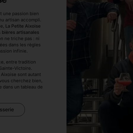
t une passion bien
nu artisan accompli.
ce,
La Petite Aixoise
s
bières artisanales
on ne triche pas : ni
ssées dans les règles
ssion infinie.
, entre tradition
Sainte-Victoire.
 Aixoise sont autant
si vous cherchez bien,
e dans un tableau de
asserie