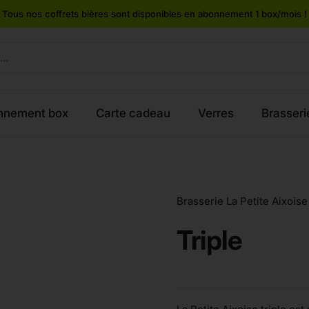
Tous nos coffrets bières sont disponibles en abonnement 1 box/mois !
nnement box
Carte cadeau
Verres
Brasseri
Brasserie La Petite Aixoise
Triple