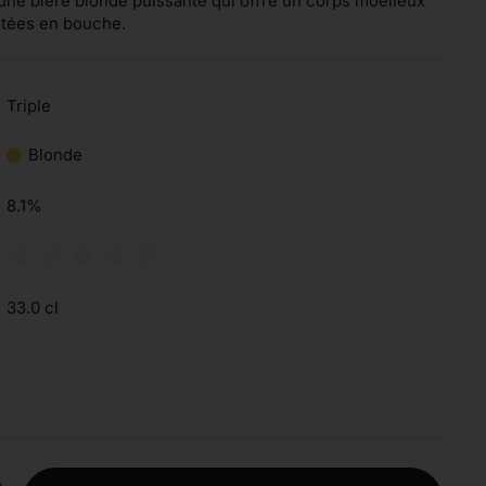
t une bière blonde puissante qui offre un corps moelleux
altées en bouche.
Triple
Blonde
8.1%
33.0 cl