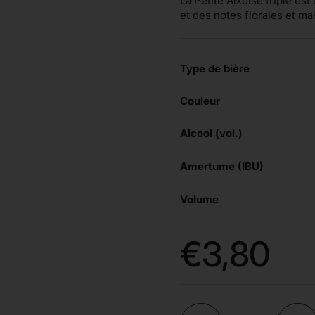
La Petite Aixoise triple es
et des notes florales et m
Type de bière
Couleur
Alcool (vol.)
Amertume (IBU)
Volume
Prix:
€3,80
Quantité