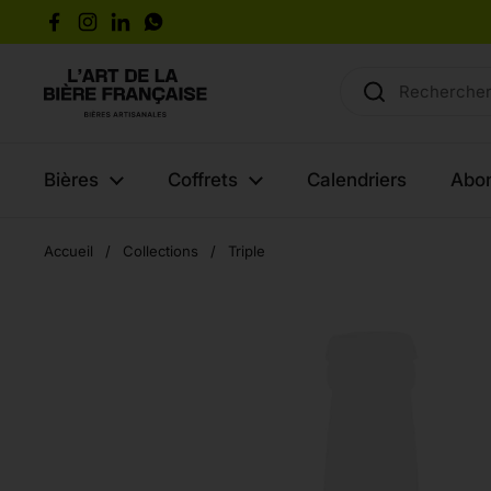
Passer au contenu
Facebook
Instagram
LinkedIn
WhatsApp
Bières
Coffrets
Calendriers
Abo
Accueil
/
Collections
/
Triple