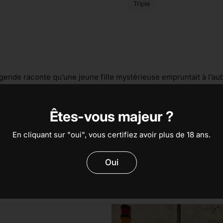
Triple
légende raconte qu’une jeune fille mystérieuse empruntait à l’
it au Prieuré où elle rencontrait les moines en pèlerinage qui l
si appréciée des Aixois qu’elle en devint la source de grandes f
appela La Petite Aixoise. On raconte qu’elle aurait inspiré le gr
Êtes-vous majeur ?
 Saint Cannat à 15 minutes d’Aix en Provence. Comme très souve
oine. Après deux années de brassage intense, à brasser plus d
En cliquant sur "oui", vous certifiez avoir plus de 18 ans.
etite Aixoise est une bière artisanale qui se veut locale, 100%
 qu'il trouve en grande surface dans son sud natal ou les bièr
n temps de fermentation long pour proposer des bières de quali
Oui