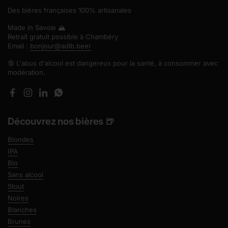
Des bières françaises 100% artisanales
Made in Savoie 🏔️
Retrait gratuit possible à Chambéry
Email :
bonjour@adlb.beer
🔞 L'abus d'alcool est dangereux pour la santé, à consommer avec
modération.
Facebook
Instagram
LinkedIn
WhatsApp
Découvrez nos bières 🍺
Blondes
IPA
Bio
Sans alcool
Stout
Noires
Blanches
Brunes