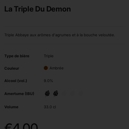
La Triple Du Demon
Triple Abbaye aux arômes d'agrumes et à la bouche veloutée.
Type de bière
Triple
Ambrée
Couleur
Alcool (vol.)
9.0%
Amertume (IBU)
Volume
33.0 cl
Prix:
€4,00