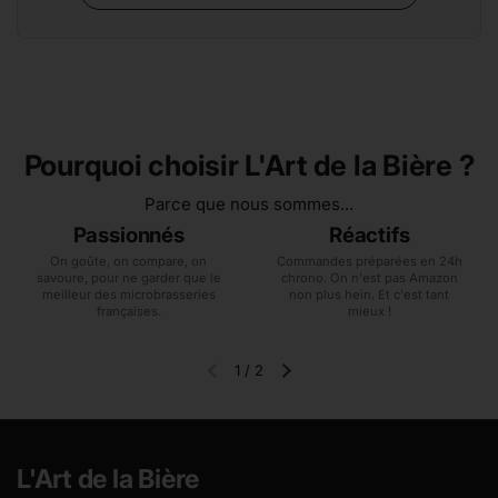
Pourquoi choisir L'Art de la Bière ?
Parce que nous sommes...
Passionnés
Réactifs
On goûte, on compare, on
Commandes préparées en 24h
savoure, pour ne garder que le
chrono. On n'est pas Amazon
meilleur des microbrasseries
non plus hein. Et c'est tant
françaises.
mieux !
1
/
2
Diapositive précédente
Diapositive suivante
L'Art de la Bière