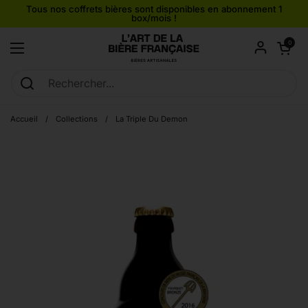
Passer au contenu
Tous nos coffrets bières sont disponibles en abonnement 1
box/mois !
Ouvrir le pan
0
Ouvrir le menu
Accueil
/
Collections
/
La Triple Du Demon