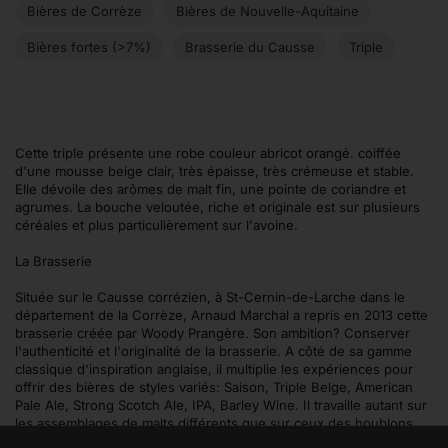
Bières de Corrèze
Bières de Nouvelle-Aquitaine
Bières fortes (>7%)
Brasserie du Causse
Triple
Cette triple présente une robe couleur abricot orangé. coiffée
d'une mousse beige clair, très épaisse, très crémeuse et stable.
Elle dévoile des arômes de malt fin, une pointe de coriandre et
agrumes. La bouche veloutée, riche et originale est sur plusieurs
céréales et plus particulièrement sur l'avoine.
La Brasserie
Située sur le Causse corrézien, à St-Cernin-de-Larche dans le
département de la Corrèze, Arnaud Marchal a repris en 2013 cette
brasserie créée par Woody Prangère. Son ambition? Conserver
l'authenticité et l'originalité de la brasserie. A côté de sa gamme
classique d'inspiration anglaise, il multiplie les expériences pour
offrir des bières de styles variés: Saison, Triple Belge, American
Pale Ale, Strong Scotch Ale, IPA, Barley Wine. Il travaille autant sur
les assemblages de malts différents que sur ceux des houblons.
Quand il choisit des ingrédients comme les fruits, les épices ou les